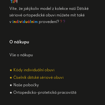
T
i
P
!
Víte, že jakýkoliv model z kolekce naší Dětské
sériové ortopedické obuvi můžete mít také
v
i
n
d
i
v
i
d
u
á
l
n
í
m
provedení?
?
?
O nákupu
Vše o nákupu
★ Kódy individuální obuvi
★ Číselník dětské sériové obuvi
★ Naše pobočky
★ Ortopedicko-protetická pracoviště