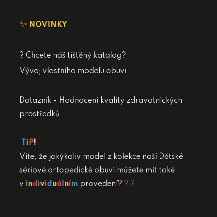
✨
NOVINKY
? Chcete náš tištěný katalog?
Vývoj vlastního modelu obuvi
Dotazník - Hodnocení kvality zdravotnických
prostředků
T
i
P
!
Víte, že jakýkoliv model z kolekce naší Dětské
sériové ortopedické obuvi můžete mít také
v
i
n
d
i
v
i
d
u
á
l
n
í
m
provedení?
?
?