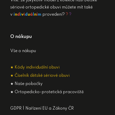
Víte, že jakýkoliv model z kolekce naší Dětské
sériové ortopedické obuvi můžete mít také
v
i
n
d
i
v
i
d
u
á
l
n
í
m
provedení?
?
?
O nákupu
Vše o nákupu
★ Kódy individuální obuvi
★ Číselník dětské sériové obuvi
★ Naše pobočky
★ Ortopedicko-protetická pracoviště
|
GDPR
Nařízení EU a Zákony ČR