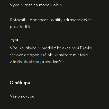
Vývoj vlastního modelu obuvi
Dotazník - Hodnocení kvality zdravotnických
prostředků
T
i
P
!
Víte, že jakýkoliv model z kolekce naší Dětské
sériové ortopedické obuvi můžete mít také
v
i
n
d
i
v
i
d
u
á
l
n
í
m
provedení?
?
?
O nákupu
Vše o nákupu