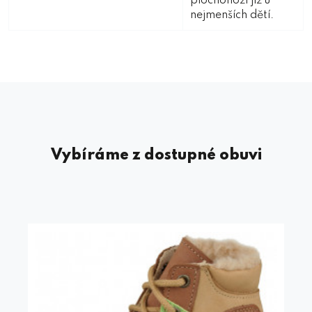
plochonoží již u
nejmenších dětí.
Vybíráme z dostupné obuvi