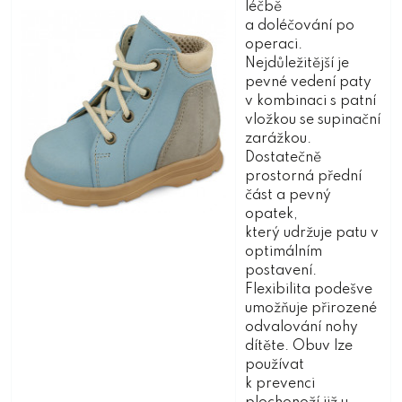
léčbě
a doléčování po
operaci.
Nejdůležitější je
pevné vedení paty
v kombinaci s patní
vložkou se supinační
zarážkou.
Dostatečně
prostorná přední
část a pevný
opatek,
který udržuje patu v
optimálním
postavení.
Flexibilita podešve
umožňuje přirozené
odvalování nohy
dítěte. Obuv lze
používat
k prevenci