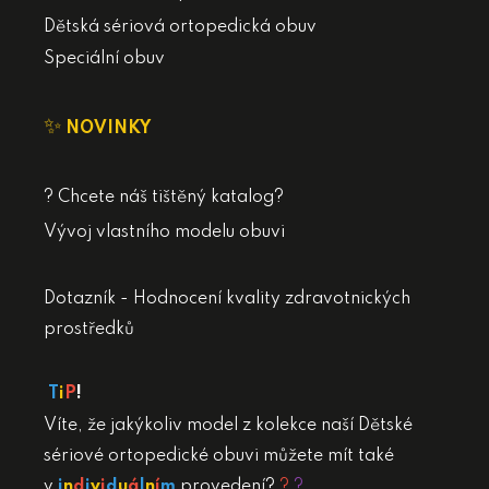
Dětská sériová ortopedická obuv
Speciální obuv
✨
NOVINKY
? Chcete náš tištěný katalog?
Vývoj vlastního modelu obuvi
Dotazník - Hodnocení kvality zdravotnických
prostředků
T
i
P
!
Víte, že jakýkoliv model z kolekce naší Dětské
sériové ortopedické obuvi můžete mít také
v
i
n
d
i
v
i
d
u
á
l
n
í
m
provedení?
?
?